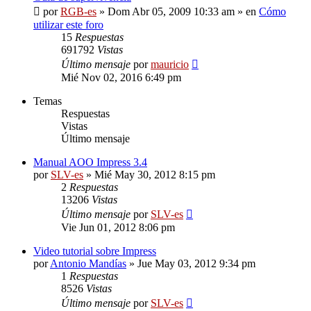
por
RGB-es
»
Dom Abr 05, 2009 10:33 am
» en
Cómo
utilizar este foro
15
Respuestas
691792
Vistas
Último mensaje
por
mauricio
Mié Nov 02, 2016 6:49 pm
Temas
Respuestas
Vistas
Último mensaje
Manual AOO Impress 3.4
por
SLV-es
»
Mié May 30, 2012 8:15 pm
2
Respuestas
13206
Vistas
Último mensaje
por
SLV-es
Vie Jun 01, 2012 8:06 pm
Video tutorial sobre Impress
por
Antonio Mandías
»
Jue May 03, 2012 9:34 pm
1
Respuestas
8526
Vistas
Último mensaje
por
SLV-es