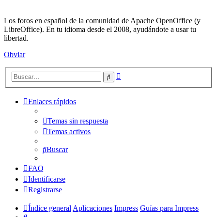
Los foros en español de la comunidad de Apache OpenOffice (y
LibreOffice). En tu idioma desde el 2008, ayudándote a usar tu
libertad.
Obviar
Búsqueda
Buscar
avanzada
Enlaces rápidos
Temas sin respuesta
Temas activos
Buscar
FAQ
Identificarse
Registrarse
Índice general
Aplicaciones
Impress
Guías para Impress
Buscar