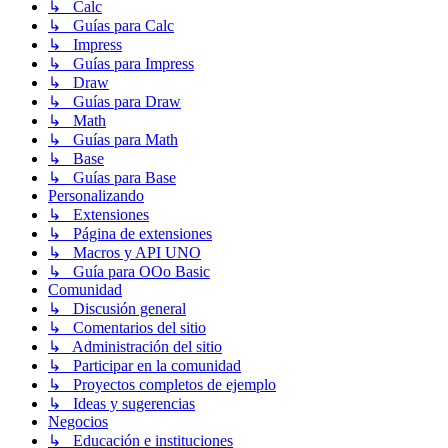
↳ Calc
↳ Guías para Calc
↳ Impress
↳ Guías para Impress
↳ Draw
↳ Guías para Draw
↳ Math
↳ Guías para Math
↳ Base
↳ Guías para Base
Personalizando
↳ Extensiones
↳ Página de extensiones
↳ Macros y API UNO
↳ Guía para OOo Basic
Comunidad
↳ Discusión general
↳ Comentarios del sitio
↳ Administración del sitio
↳ Participar en la comunidad
↳ Proyectos completos de ejemplo
↳ Ideas y sugerencias
Negocios
↳ Educación e instituciones