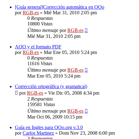
[Guía general]Corrección automática en OOo
por
RGB-es
»
Mié Mar 31, 2010 2:05 pm
0
Respuestas
10800
Vistas
Último mensaje
por
RGB-es
Mié Mar 31, 2010 2:05 pm
AOO y el formato PDF
por
RGB-es
»
Mar Ene 05, 2010 5:24 pm
0
Respuestas
11616
Vistas
Último mensaje
por
RGB-es
Mar Ene 05, 2010 5:24 pm
Corrección ortográfica (y gramatical)
por
RGB-es
»
Vie Dic 05, 2008 4:34 pm
2
Respuestas
159581
Vistas
Último mensaje
por
RGB-es
Mar Oct 06, 2009 10:15 pm
Guía en Ingles para OOo.org v.3.0
por
Carlos Martinez
»
Dom Nov 23, 2008 6:00 pm
3
Respuestas