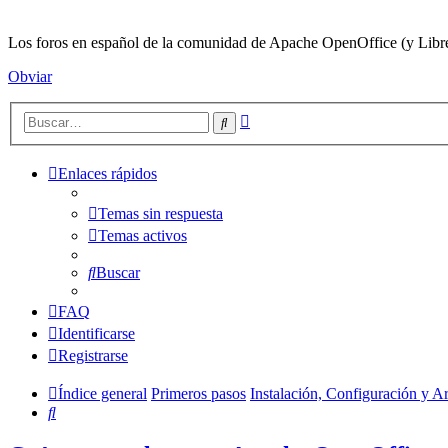
Los foros en español de la comunidad de Apache OpenOffice (y LibreO
Obviar
Búsqueda
Buscar
avanzada
Enlaces rápidos
Temas sin respuesta
Temas activos
Buscar
FAQ
Identificarse
Registrarse
Índice general
Primeros pasos
Instalación, Configuración y A
Buscar