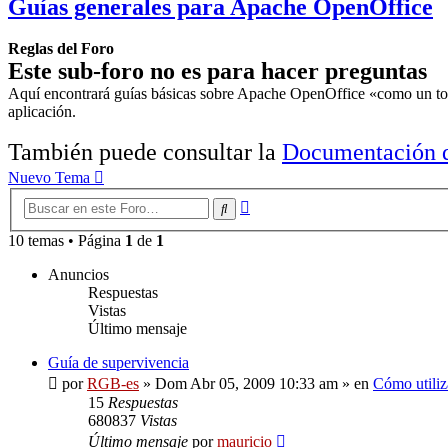
Guías generales para Apache OpenOffice
Reglas del Foro
Este sub-foro no es para hacer preguntas
Aquí encontrará guías básicas sobre Apache OpenOffice «como un todo»
aplicación.
También puede consultar la
Documentación d
Nuevo Tema
Búsqueda
Buscar
avanzada
10 temas • Página
1
de
1
Anuncios
Respuestas
Vistas
Último mensaje
Guía de supervivencia
por
RGB-es
»
Dom Abr 05, 2009 10:33 am
» en
Cómo utiliz
15
Respuestas
680837
Vistas
Último mensaje
por
mauricio