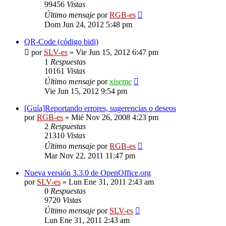
99456
Vistas
Último mensaje
por
RGB-es
Dom Jun 24, 2012 5:48 pm
QR-Code (código bidi)
por
SLV-es
»
Vie Jun 15, 2012 6:47 pm
1
Respuestas
10161
Vistas
Último mensaje
por
xiseme
Vie Jun 15, 2012 9:54 pm
[Guía]Reportando errores, sugerencias o deseos
por
RGB-es
»
Mié Nov 26, 2008 4:23 pm
2
Respuestas
21310
Vistas
Último mensaje
por
RGB-es
Mar Nov 22, 2011 11:47 pm
Nueva versión 3.3.0 de OpenOffice.org
por
SLV-es
»
Lun Ene 31, 2011 2:43 am
0
Respuestas
9720
Vistas
Último mensaje
por
SLV-es
Lun Ene 31, 2011 2:43 am