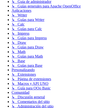
↳ Guia de administrador
↳ Guías generales para Apache OpenOffice
Aplicaciones
↳ Writer
↳ Guías para Writer
↳ Calc
↳ Guías para Calc
↳ Impress
↳ Guías para Impress
↳ Draw
↳ Guías para Draw
↳ Math
↳ Guías para Math
↳ Base
↳ Guías para Base
Personalizando
↳ Extensiones
↳ Página de extensiones
↳ Macros y API UNO
↳ Guía para OOo Basic
Comunidad
↳ Discusión general
↳ Comentarios del sitio
↳ Administración del sitio